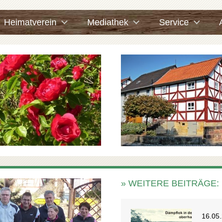
Heimatverein
Mediathek
Service
» WEITERE BEITRÄGE:
16.05