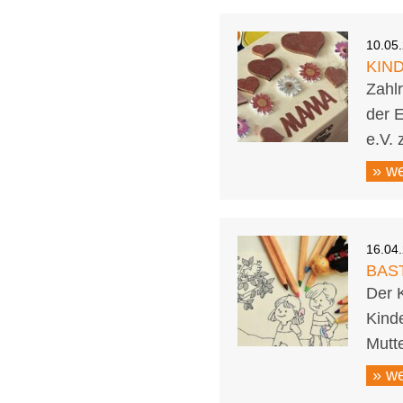
10.05
KIN
Zahl
der 
e.V.
» we
16.04
BAST
Der K
Kind
Mutt
» we