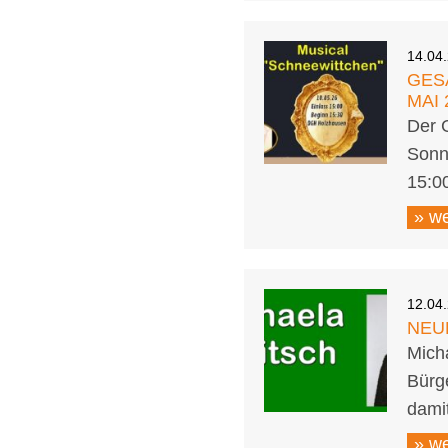
14.04
GES
MAI 
Der 
Sonn
15:0
» we
12.04
NEU
Micha
Bürg
dami
» we