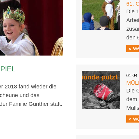
61.
Die 1
Arbei
zusa
den 6
» we
PIEL
01.04
MÜL
r 2018 fand wieder die
Die 
scheune und das
dem 
er Familie Günther statt.
Müll
» we