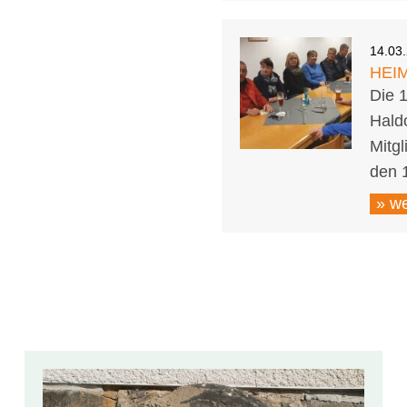
14.03
HEI
Die 1
Haldo
Mitg
den 1
» we