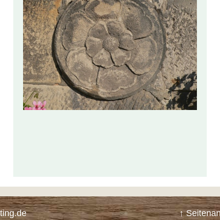
ting.de
↑ Seitena