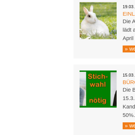
19.03
EIN
Die A
lädt 
April
» we
15.03
BÜR
Die 
15.3.
Kand
50%.
» we