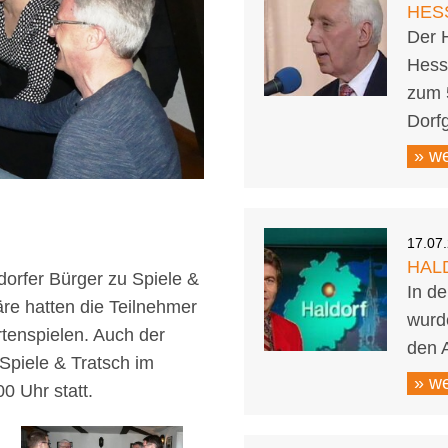
HES
Der 
Hess
zum 
Dorf
» we
17.07
HALD
dorfer Bürger zu Spiele &
In d
äre hatten die Teilnehmer
wurde
rtenspielen. Auch der
den A
Spiele & Tratsch im
» we
0 Uhr statt.