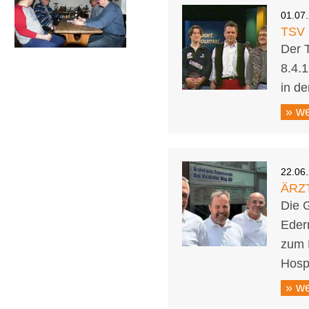
01.07
TSV
Der 
8.4.1
in de
» we
22.06
ÄRZ
Die 
Eder
zum 
Hospi
» we