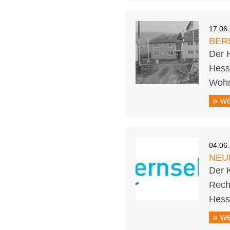
17.06
BER
Der 
Hess
Wohns
» we
04.06
NEU
Der K
Rech
Hess
» we